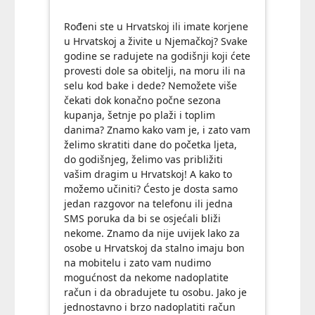
Rođeni ste u Hrvatskoj ili imate korjene
u Hrvatskoj a živite u Njemačkoj? Svake
godine se radujete na godišnji koji ćete
provesti dole sa obitelji, na moru ili na
selu kod bake i dede? Nemožete više
čekati dok konačno počne sezona
kupanja, šetnje po plaži i toplim
danima? Znamo kako vam je, i zato vam
želimo skratiti dane do početka ljeta,
do godišnjeg, želimo vas približiti
vašim dragim u Hrvatskoj! A kako to
možemo učiniti? Ćesto je dosta samo
jedan razgovor na telefonu ili jedna
SMS poruka da bi se osjećali bliži
nekome. Znamo da nije uvijek lako za
osobe u Hrvatskoj da stalno imaju bon
na mobitelu i zato vam nudimo
mogućnost da nekome nadoplatite
račun i da obradujete tu osobu. Jako je
jednostavno i brzo nadoplatiti račun