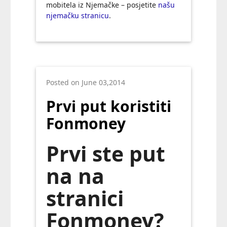
mobitela iz Njemačke – posjetite
našu
njemačku stranicu
.
Posted on June 03,2014
Prvi put koristiti
Fonmoney
Prvi ste put
na na
stranici
Fonmoney?